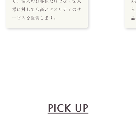
り、個人のお客様だけでなく法人
3
様に対しても高いクオリティのサ
入
ービスを提供します。
品
PICK UP