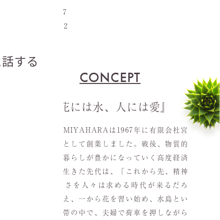
TEL. 086-447-1187
FAX. 086-444-6512
CONCEPT
『花には水、人には愛』
有限会社MIYAHARAは1967年に有限会社宮
原生花店として創業しました。戦後、物質的
に人々の暮らしが豊かになっていく高度経済
成長期を生きた先代は、「これから先、精神
的な豊かさを人々は求める時代が来るだろ
う」と考え、一から花を習い始め、水島とい
う工業地帯の中で、夫婦で荷車を押しながら